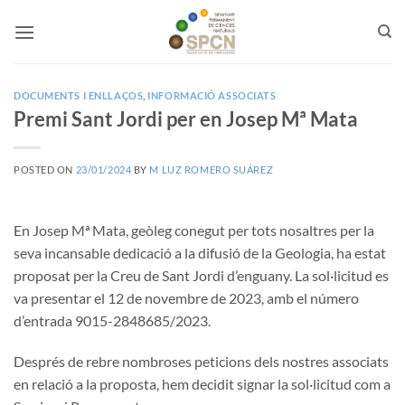
Skip
to
content
DOCUMENTS I ENLLAÇOS
,
INFORMACIÓ ASSOCIATS
Premi Sant Jordi per en Josep Mª Mata
POSTED ON
23/01/2024
BY
M LUZ ROMERO SUÁREZ
En Josep Mª Mata, geòleg conegut per tots nosaltres per la
seva incansable dedicació a la difusió de la Geologia, ha estat
proposat per la Creu de Sant Jordi d’enguany. La sol·licitud es
va presentar el 12 de novembre de 2023, amb el número
d’entrada 9015-2848685/2023.
Després de rebre nombroses peticions dels nostres associats
en relació a la proposta, hem decidit signar la sol·licitud com a