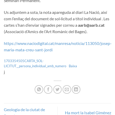
Seminari Permanent.
Us adjuntem a sota, la nota apareguda al diari La Nació, així
com l’enllaç del document de sol·licitud a títol individual . Les
cartes s’han d’enviar signades per correu a
aarb@aarb.cat
(Associació d’Amics de l’Art Romànic del Bages).
https://www.naciodigital.cat/manresa/noticia/113050/josep-
maria-mata-creu-sant-jordi
1703354505CARTA_SOL-
LICITUT__persona_individual_amb_numero
Baixa
j
Geologia de la ciutat de
Ha mort la Isabel Giménez