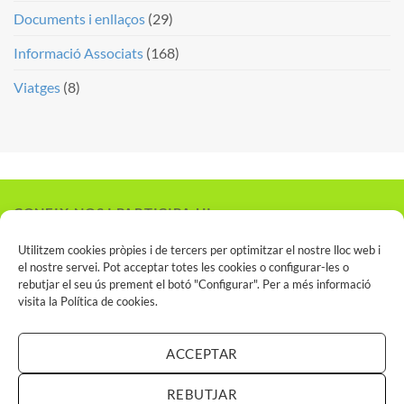
Documents i enllaços
(29)
Informació Associats
(168)
Viatges
(8)
CONEIX-NOS I PARTICIPA-HI
Vols associar-te?
Utilitzem cookies pròpies i de tercers per optimitzar el nostre lloc web i
el nostre servei. Pot acceptar totes les cookies o configurar-les o
rebutjar el seu ús prement el botó "Configurar". Per a més informació
visita la
Política de cookies
.
INSCRIU-TE AL SPCN
ACCEPTAR
REBUTJAR