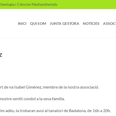
, Geologia i Ciències Mediambientals
INICI
QUI SOM
JUNTA GESTORA
NOTÍCIES
ASSOC
z
ort de na Isabel Giménez, membre de la nostra associació.
nostre sentit condol a la seva família.
im adéu, la trobaran avui al tanatori de Badalona, de 16h a 20h,