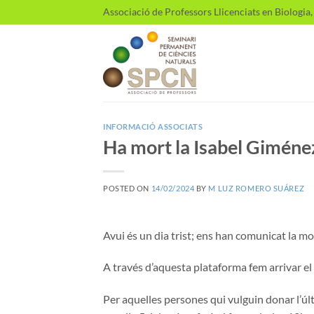
Skip
Associació de Professors Llicenciats en Biologia
to
content
INFORMACIÓ ASSOCIATS
Ha mort la Isabel Giméne
POSTED ON
14/02/2024
BY
M LUZ ROMERO SUÁREZ
Avui és un dia trist; ens han comunicat la m
A través d’aquesta plataforma fem arrivar el 
Per aquelles persones qui vulguin donar l’últ