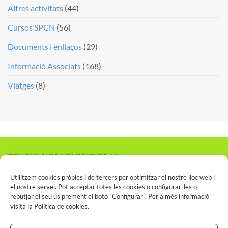
Altres activitats
(44)
Cursos SPCN
(56)
Documents i enllaços
(29)
Informació Associats
(168)
Viatges
(8)
CONEIX-NOS I PARTICIPA-HI
Vols associar-te?
Utilitzem cookies pròpies i de tercers per optimitzar el nostre lloc web i
el nostre servei. Pot acceptar totes les cookies o configurar-les o
rebutjar el seu ús prement el botó "Configurar". Per a més informació
visita la
Política de cookies
.
INSCRIU-TE AL SPCN