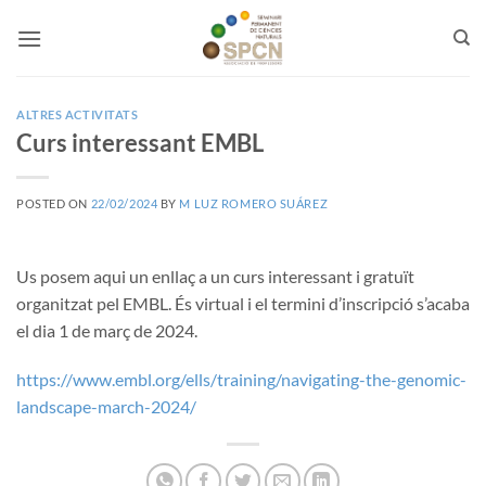
Skip
to
content
ALTRES ACTIVITATS
Curs interessant EMBL
POSTED ON
22/02/2024
BY
M LUZ ROMERO SUÁREZ
Us posem aqui un enllaç a un curs interessant i gratuït
organitzat pel EMBL. És virtual i el termini d’inscripció s’acaba
el dia 1 de març de 2024.
https://www.embl.org/ells/training/navigating-the-genomic-
landscape-march-2024/