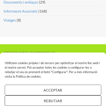
Documents i enllaços
(29)
Informació Associats
(168)
Viatges
(8)
CONEIX-NOS I PARTICIPA-HI
Vols associar-te?
Utilitzem cookies pròpies i de tercers per optimitzar el nostre lloc web i
el nostre servei. Pot acceptar totes les cookies o configurar-les o
rebutjar el seu ús prement el botó "Configurar". Per a més informació
visita la
Política de cookies
.
INSCRIU-TE AL SPCN
ACCEPTAR
REBUTJAR