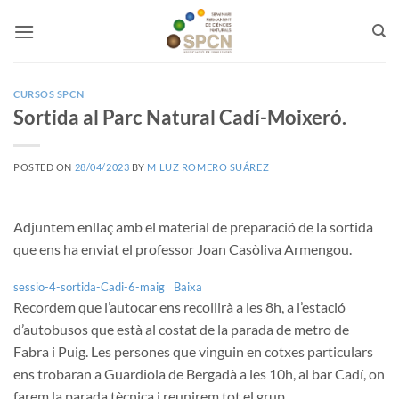
Skip
to
content
CURSOS SPCN
Sortida al Parc Natural Cadí-Moixeró.
POSTED ON
28/04/2023
BY
M LUZ ROMERO SUÁREZ
Adjuntem enllaç amb el material de preparació de la sortida
que ens ha enviat el professor Joan Casòliva Armengou.
sessio-4-sortida-Cadi-6-maig
Baixa
Recordem que l’autocar ens recollirà a les 8h, a l’estació
d’autobusos que està al costat de la parada de metro de
Fabra i Puig. Les persones que vinguin en cotxes particulars
ens trobaran a Guardiola de Bergadà a les 10h, al bar Cadí, on
farem la parada tècnica i reunirem tot el grup.