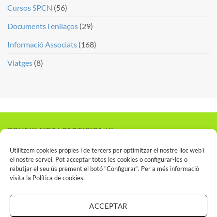
Cursos SPCN
(56)
Documents i enllaços
(29)
Informació Associats
(168)
Viatges
(8)
CONEIX-NOS I PARTICIPA-HI
Vols associar-te?
Utilitzem cookies pròpies i de tercers per optimitzar el nostre lloc web i
el nostre servei. Pot acceptar totes les cookies o configurar-les o
rebutjar el seu ús prement el botó "Configurar". Per a més informació
visita la
Política de cookies
.
INSCRIU-TE AL SPCN
ACCEPTAR