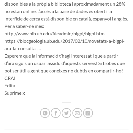
disponibles a la pròpia biblioteca i aproximadament un 28%
ho estan online. L’accés a la base de dades és obert i la
interfície de cerca està disponible en català, espanyol i anglès.
Per a saber-ne més:
http://www.bib.ub.edu/fileadmin/bigpi/bigpi.htm
https://blocgeologia.ub.edu/2017/02/10/novetats-a-bigpi-
ara-la-consulta-…
Esperem que la informació t’hagi interessat i que a partir
d’ara siguis un usuari assidu d’aquests serveis! Si trobes que
pot ser útil a gent que coneixes no dubtis en compartir-ho!
CRAI
Edita
Suprimeix