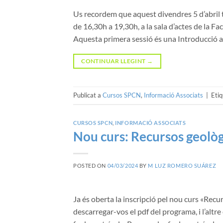
Us recordem que aquest divendres 5 d’abril t
de 16,30h a 19,30h, a la sala d’actes de la Fa
Aquesta primera sessió és una Introducció a 
CONTINUAR LLEGINT
→
Publicat a
Cursos SPCN
,
Informació Associats
|
Eti
CURSOS SPCN
,
INFORMACIÓ ASSOCIATS
Nou curs: Recursos geològi
POSTED ON
04/03/2024
BY
M LUZ ROMERO SUÁREZ
Ja és oberta la inscripció pel nou curs «Recu
descarregar-vos el pdf del programa, i l’altre 