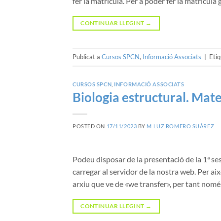
fer la matrícula. Per a poder fer la matrícul
CONTINUAR LLEGINT
→
Publicat a
Cursos SPCN
,
Informació Associats
|
Eti
CURSOS SPCN
,
INFORMACIÓ ASSOCIATS
Biologia estructural. Mater
POSTED ON
17/11/2023
BY
M LUZ ROMERO SUÁREZ
Podeu disposar de la presentació de la 1ª ses
carregar al servidor de la nostra web. Per ai
arxiu que ve de «we transfer», per tant nomé
CONTINUAR LLEGINT
→