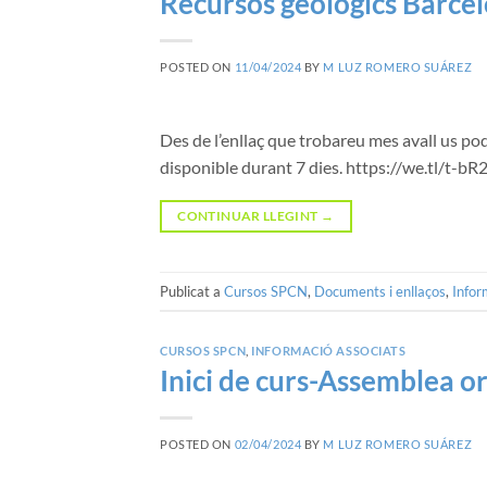
Recursos geològics Barcel
POSTED ON
11/04/2024
BY
M LUZ ROMERO SUÁREZ
Des de l’enllaç que trobareu mes avall us po
disponible durant 7 dies. https://we.tl/t
CONTINUAR LLEGINT
→
Publicat a
Cursos SPCN
,
Documents i enllaços
,
Infor
CURSOS SPCN
,
INFORMACIÓ ASSOCIATS
Inici de curs-Assemblea o
POSTED ON
02/04/2024
BY
M LUZ ROMERO SUÁREZ