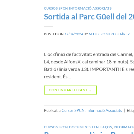
CURSOS SPCN
,
INFORMACIÓ ASSOCIATS
Sortida al Parc Güell del 
POSTED ON
17/04/2024
BY
M LUZ ROMERO SUÁREZ
Lloc d’inici de l’activitat: entrada del Carme
L4, desde AlfonsX, cal caminar 18 minuts). 
Batlló (línia verda ,L3). IMPORTANT!! Els res
resident. És…
CONTINUAR LLEGINT
→
Publicat a
Cursos SPCN
,
Informació Associats
|
Eti
CURSOS SPCN
,
DOCUMENTS I ENLLAÇOS
,
INFORMACI