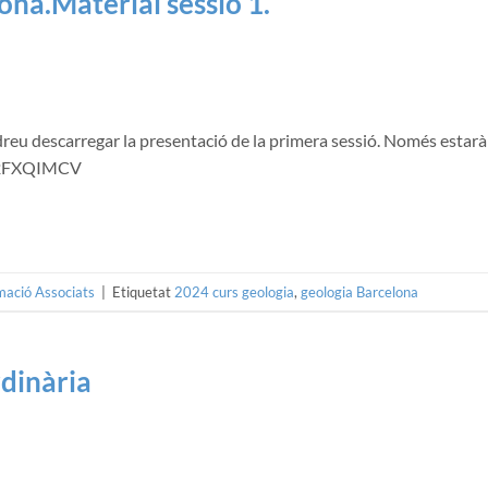
ona.Material sessió 1.
dreu descarregar la presentació de la primera sessió. Només estarà
-bR2FXQIMCV
mació Associats
|
Etiquetat
2024 curs geologia
,
geologia Barcelona
rdinària