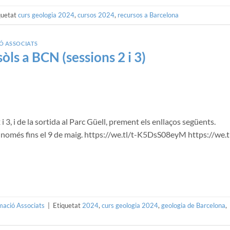
quetat
curs geologia 2024
,
cursos 2024
,
recursos a Barcelona
Ó ASSOCIATS
òls a BCN (sessions 2 i 3)
i 3, i de la sortida al Parc Güell, prement els enllaços següents.
 només fins el 9 de maig. https://we.tl/t-K5DsS08eyM https://we.t
mació Associats
|
Etiquetat
2024
,
curs geologia 2024
,
geologia de Barcelona
,