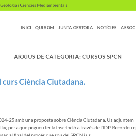
, Geologia i Ciències Mediambientals
INICI
QUI SOM
JUNTA GESTORA
NOTÍCIES
ASSOC
ARXIUS DE CATEGORIA:
CURSOS SPCN
l curs Ciència Ciutadana.
 2024-25 amb una proposta sobre Ciència Ciutadana. Us adjuntem
laç per a que pogueu fer la inscripció a través de l’IDP. Recordeu 
osar, al final del procés,que sou del SPCN i us…