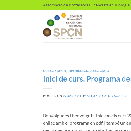
Skip
Associació de Professors Llicenciats en Biologia
to
content
CURSOS SPCN
,
INFORMACIÓ ASSOCIATS
Inici de curs. Programa de
POSTED ON
27/09/2024
BY
M LUZ ROMERO SUÁREZ
Benvolgudes i benvolguts, iniciem els curs
enllaç amb el programa en pdf. I també un enl
per poder la inscripció gratuïta, haureu de p