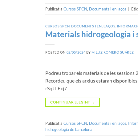
Publicat a
Cursos SPCN
,
Documents i enllaços
|
Eti
CURSOS SPCN
,
DOCUMENTS I ENLLAÇOS
,
INFORMACI
Materials hidrogeologia i s
POSTED ON
02/05/2024
BY
M LUZ ROMERO SUÁREZ
Podreu trobar els materials de les sessions 2 
Recordeu que els arxius estaran disponibles
rSqJtlExj7
CONTINUAR LLEGINT
→
Publicat a
Cursos SPCN
,
Documents i enllaços
,
Infor
hidrogeologia de barcelona