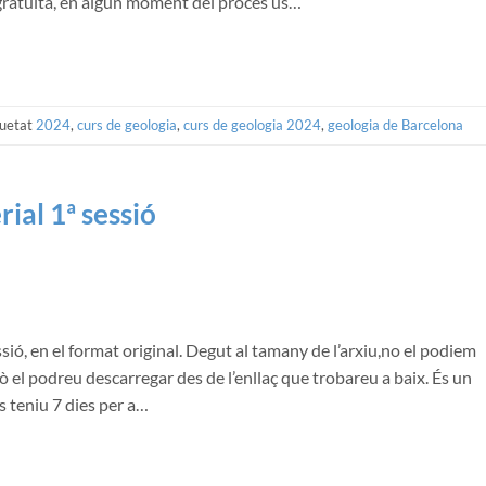
a gratuïta, en algun moment del procés us…
quetat
2024
,
curs de geologia
,
curs de geologia 2024
,
geologia de Barcelona
ial 1ª sessió
sió, en el format original. Degut al tamany de l’arxiu,no el podiem
xò el podreu descarregar des de l’enllaç que trobareu a baix. És un
s teniu 7 dies per a…