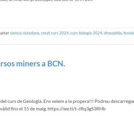
quetat
ciencia ciutadana
,
creaf
,
curs 2024
,
curs biologia 2024
,
drosophila
,
fenolo
ursos miners a BCN.
 del curs de Geologia. Ens veiem a la propera!!! Podreu descarregar
 vàlid fins el 15 de maig. https://we.tl/t-cRq3gS3RHb