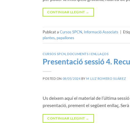
CONTINUAR LLEGINT
→
Publicat a
Cursos SPCN
,
Informació Associats
|
Eti
plantes
,
papallones
CURSOS SPCN
,
DOCUMENTS I ENLLAÇOS
Presentació sessió 4. Rec
POSTED ON
08/05/2024
BY
M LUZ ROMERO SUÁREZ
Us deixem aquí el material de l’última sessió
presentació, prement el següent enllaç. Serà
CONTINUAR LLEGINT
→