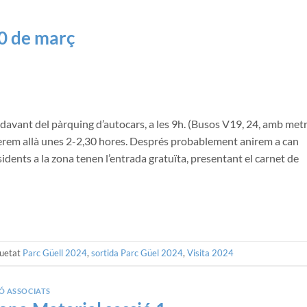
20 de març
l, davant del pàrquing d’autocars, a les 9h. (Busos V19, 24, amb met
Serem allà unes 2-2,30 hores. Després probablement anirem a can
idents a la zona tenen l’entrada gratuïta, presentant el carnet de
quetat
Parc Güell 2024
,
sortida Parc Güel 2024
,
Visita 2024
Ó ASSOCIATS