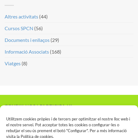
Altres activitats
(44)
Cursos SPCN
(56)
Documents i enllaços
(29)
Informació Associats
(168)
Viatges
(8)
CONEIX-NOS I PARTICIPA-HI
Vols associar-te?
Utilitzem cookies pròpies i de tercers per optimitzar el nostre lloc web i
el nostre servei. Pot acceptar totes les cookies o configurar-les o
rebutjar el seu ús prement el botó "Configurar". Per a més informació
visita la
Política de cookies
.