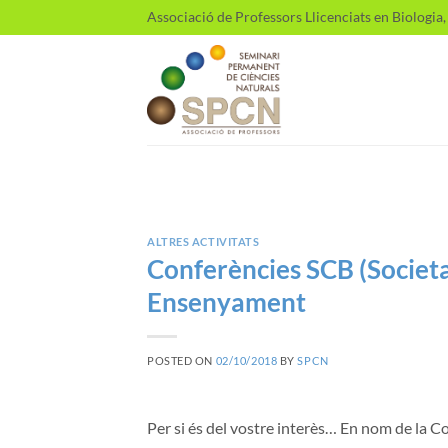
Skip
Associació de Professors Llicenciats en Biologia
to
content
ALTRES ACTIVITATS
Conferències SCB (Societa
Ensenyament
POSTED ON
02/10/2018
BY
SPCN
Per si és del vostre interès… En nom de la 