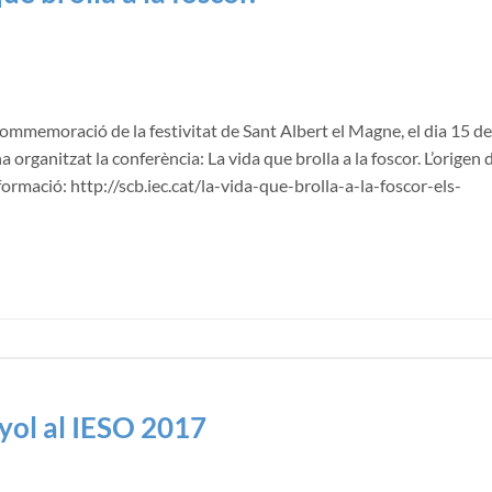
commemoració de la festivitat de Sant Albert el Magne, el dia 15 de
organitzat la conferència: La vida que brolla a la foscor. L’origen 
informació: http://scb.iec.cat/la-vida-que-brolla-a-la-foscor-els-
nyol al IESO 2017