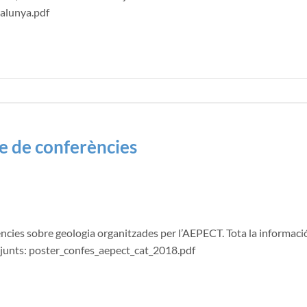
alunya.pdf
le de conferències
rències sobre geologia organitzades per l’AEPECT. Tota la informaci
djunts: poster_confes_aepect_cat_2018.pdf