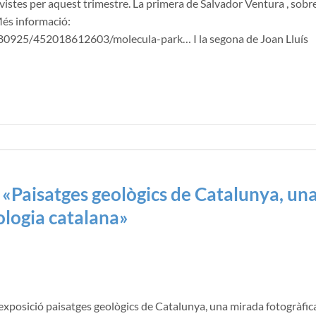
stes per aquest trimestre. La primera de Salvador Ventura , sobre
Més informació:
80925/452018612603/molecula-park… I la segona de Joan Lluís
 «Paisatges geològics de Catalunya, un
ologia catalana»
 l’exposició paisatges geològics de Catalunya, una mirada fotogràfic