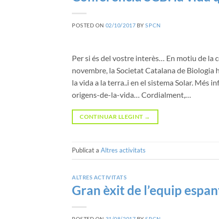
POSTED ON
02/10/2017
BY
SPCN
Per si és del vostre interès… En motiu de la 
novembre, la Societat Catalana de Biologia ha 
la vida a la terra..i en el sistema Solar. Més 
origens-de-la-vida… Cordialment,…
CONTINUAR LLEGINT
→
Publicat a
Altres activitats
ALTRES ACTIVITATS
Gran èxit de l’equip espa
POSTED ON
31/08/2017
BY
SPCN