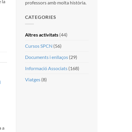
 la
professors amb molta història.
CATEGORIES
Altres activitats
(44)
Cursos SPCN
(56)
Documents i enllaços
(29)
Informació Associats
(168)
Viatges
(8)
a
a a