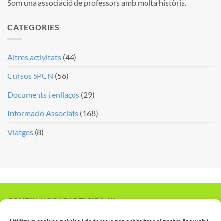
Som una associació de professors amb molta història.
CATEGORIES
Altres activitats
(44)
Cursos SPCN
(56)
Documents i enllaços
(29)
Informació Associats
(168)
Viatges
(8)
CONEIX-NOS I PARTICIPA-HI
Vols associar-te?