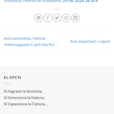
«Menorca, reserva de la Biosfera»
29-06-2026 18:30 h
Acta assemblea. Notícia
Avís important i urgent
«Melanogaster Catch the fly»
EL SPCN
Si t’agrada la docència,
Si t’emociona la Natura,
Si t’apassiona la Ciència…