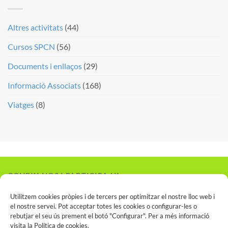
Altres activitats
(44)
Cursos SPCN
(56)
Documents i enllaços
(29)
Informació Associats
(168)
Viatges
(8)
CONEIX-NOS I PARTICIPA-HI
Vols associar-te?
Utilitzem cookies pròpies i de tercers per optimitzar el nostre lloc web i
el nostre servei. Pot acceptar totes les cookies o configurar-les o
rebutjar el seu ús prement el botó "Configurar". Per a més informació
visita la
Política de cookies
.