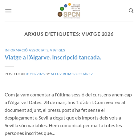
Skip
to
content
ARXIUS D'ETIQUETES:
VIATGE 2026
INFORMACIÓ ASSOCIATS
,
VIATGES
Viatge a l’Algarve. Inscripció tancada.
POSTED ON
01/12/2025
BY
M LUZ ROMERO SUÁREZ
Com ja vam comentar a l’última sessió del curs, ens anem cap
a l’Algarve! Dates: 28 de març fins 1 d’abril. Com veureu al
document adjunt, el pressupost s’ha fet sense el
desplaçament a Sevilla degut que els imports dels vols a
Sevilla són variables. Hem comunicat per mail a totes les
persones inscrites que…