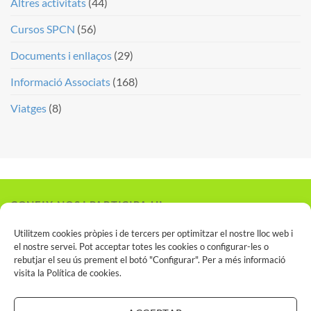
Altres activitats
(44)
Cursos SPCN
(56)
Documents i enllaços
(29)
Informació Associats
(168)
Viatges
(8)
CONEIX-NOS I PARTICIPA-HI
Vols associar-te?
Utilitzem cookies pròpies i de tercers per optimitzar el nostre lloc web i
el nostre servei. Pot acceptar totes les cookies o configurar-les o
rebutjar el seu ús prement el botó "Configurar". Per a més informació
visita la
Política de cookies
.
INSCRIU-TE AL SPCN