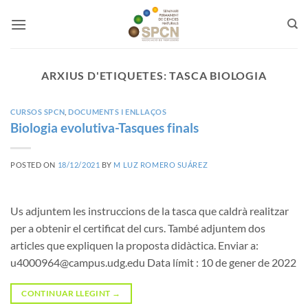
Skip
to
content
ARXIUS D'ETIQUETES:
TASCA BIOLOGIA
CURSOS SPCN
,
DOCUMENTS I ENLLAÇOS
Biologia evolutiva-Tasques finals
POSTED ON
18/12/2021
BY
M LUZ ROMERO SUÁREZ
Us adjuntem les instruccions de la tasca que caldrà realitzar
per a obtenir el certificat del curs. També adjuntem dos
articles que expliquen la proposta didàctica. Enviar a:
u4000964@campus.udg.edu Data límit : 10 de gener de 2022
CONTINUAR LLEGINT
→