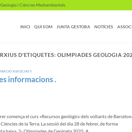
, Geologia i Ciències Mediambientals
INICI
QUI SOM
JUNTA GESTORA
NOTÍCIES
ASSOC
RXIUS D'ETIQUETES:
OLIMPIADES GEOLOGIA 20
RMACIÓ ASSOCIATS
res informacions .
 comença el curs «Recursos geològics dels voltants de Barcelon
Ciències de la Terra. La sessió del dia 28 de febrer, de forma
planta baixa. 2- Olimpíades de Geologia 2025: A…