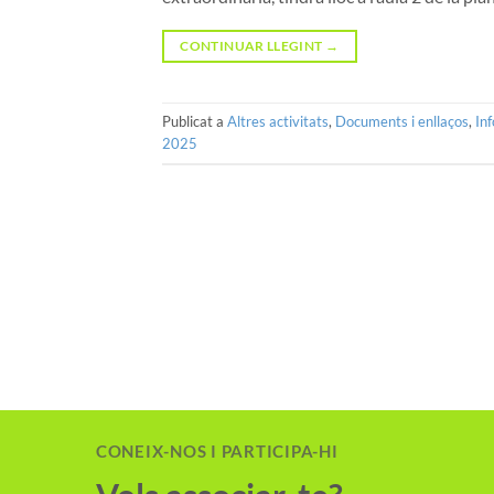
CONTINUAR LLEGINT
→
Publicat a
Altres activitats
,
Documents i enllaços
,
In
2025
CONEIX-NOS I PARTICIPA-HI