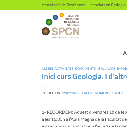
Skip
Associació de Professors Llicenciats en Biologia
to
content
A
ALTRES ACTIVITATS
,
DOCUMENTS I ENLLAÇOS
,
INFO
Inici curs Geologia. I d’alt
POSTED ON
19/02/2025
BY
M LUZ ROMERO SUÁREZ
1- RECORDEM: Aquest divendres 18 de febrer
a les 16:30h a l’Aula Magna de la Facultat de 
extraordinària, tindrà lloc a l’aula 2 de la 