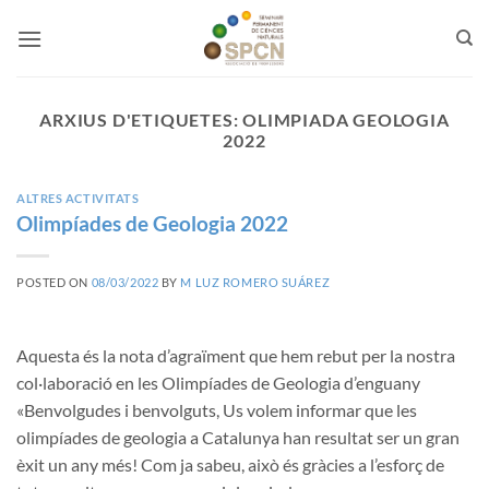
Skip
to
content
ARXIUS D'ETIQUETES:
OLIMPIADA GEOLOGIA
2022
ALTRES ACTIVITATS
Olimpíades de Geologia 2022
POSTED ON
08/03/2022
BY
M LUZ ROMERO SUÁREZ
Aquesta és la nota d’agraïment que hem rebut per la nostra
col·laboració en les Olimpíades de Geologia d’enguany
«Benvolgudes i benvolguts, Us volem informar que les
olimpíades de geologia a Catalunya han resultat ser un gran
èxit un any més! Com ja sabeu, això és gràcies a l’esforç de