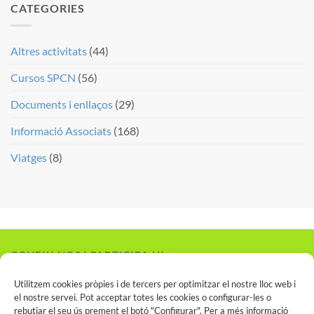
CATEGORIES
Altres activitats
(44)
Cursos SPCN
(56)
Documents i enllaços
(29)
Informació Associats
(168)
Viatges
(8)
CONEIX-NOS I PARTICIPA-HI
Vols associar-te?
Utilitzem cookies pròpies i de tercers per optimitzar el nostre lloc web i
el nostre servei. Pot acceptar totes les cookies o configurar-les o
rebutjar el seu ús prement el botó "Configurar". Per a més informació