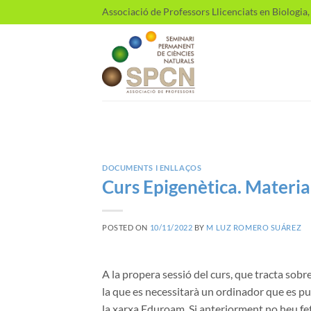
Skip
Associació de Professors Llicenciats en Biologia
to
content
DOCUMENTS I ENLLAÇOS
Curs Epigenètica. Material
POSTED ON
10/11/2022
BY
M LUZ ROMERO SUÁREZ
A la propera sessió del curs, que tracta sobre
la que es necessitarà un ordinador que es pu
la xarxa Eduroam. Si anteriorment no heu fe