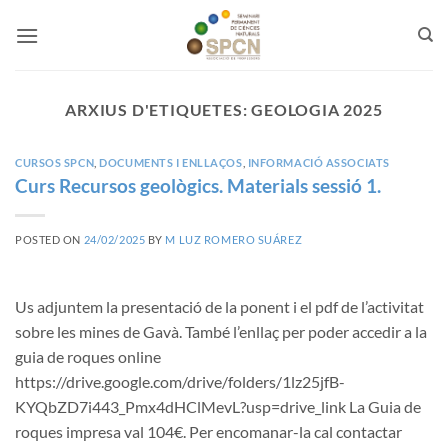
Skip
to
content
ARXIUS D'ETIQUETES:
GEOLOGIA 2025
CURSOS SPCN
,
DOCUMENTS I ENLLAÇOS
,
INFORMACIÓ ASSOCIATS
Curs Recursos geològics. Materials sessió 1.
POSTED ON
24/02/2025
BY
M LUZ ROMERO SUÁREZ
Us adjuntem la presentació de la ponent i el pdf de l’activitat
sobre les mines de Gavà. També l’enllaç per poder accedir a la
guia de roques online
https://drive.google.com/drive/folders/1lz25jfB-
KYQbZD7i443_Pmx4dHClMevL?usp=drive_link La Guia de
roques impresa val 104€. Per encomanar-la cal contactar