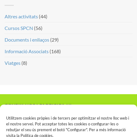
Altres activitats
(44)
Cursos SPCN
(56)
Documents i enllaços
(29)
Informació Associats
(168)
Viatges
(8)
CONEIX-NOS I PARTICIPA-HI
Vols associar-te?
Utilitzem cookies pròpies i de tercers per optimitzar el nostre lloc web i
el nostre servei. Pot acceptar totes les cookies o configurar-les o
rebutjar el seu ús prement el botó "Configurar". Per a més informació
visita la
Política de cookies
.