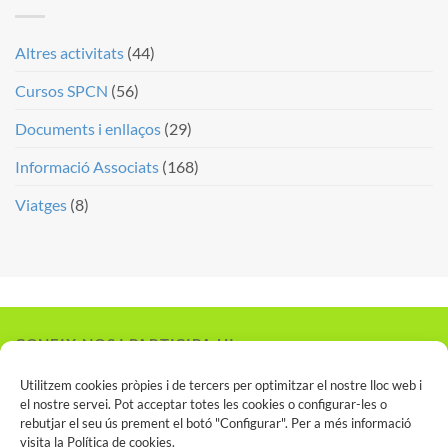
Altres activitats
(44)
Cursos SPCN
(56)
Documents i enllaços
(29)
Informació Associats
(168)
Viatges
(8)
CONEIX-NOS I PARTICIPA-HI
Vols associar-te?
Utilitzem cookies pròpies i de tercers per optimitzar el nostre lloc web i
el nostre servei. Pot acceptar totes les cookies o configurar-les o
rebutjar el seu ús prement el botó "Configurar". Per a més informació
visita la
Política de cookies
.