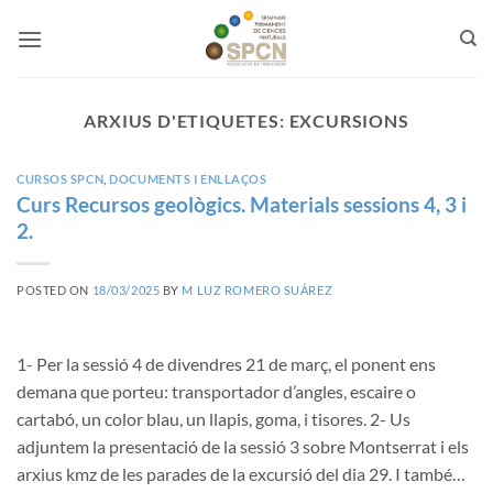
Skip
to
content
ARXIUS D'ETIQUETES:
EXCURSIONS
CURSOS SPCN
,
DOCUMENTS I ENLLAÇOS
Curs Recursos geològics. Materials sessions 4, 3 i
2.
POSTED ON
18/03/2025
BY
M LUZ ROMERO SUÁREZ
1- Per la sessió 4 de divendres 21 de març, el ponent ens
demana que porteu: transportador d’angles, escaire o
cartabó, un color blau, un llapis, goma, i tisores. 2- Us
adjuntem la presentació de la sessió 3 sobre Montserrat i els
arxius kmz de les parades de la excursió del dia 29. I també…