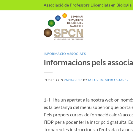
Skip
Associació de Professors Llicenciats en Biologia
to
content
INFORMACIÓ ASSOCIATS
Informacions pels associa
POSTED ON
26/10/2023
BY
M LUZ ROMERO SUÁREZ
1- Hi ha un apartat a la nostra web on només
és la pestanya del menú superior que porta
Pels propers cursos de formació caldrà acced
l’IDP per a poder fer la inscripció gratuïta. 
Trobareu les instruccions a l’entrada «La nos