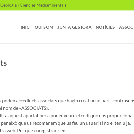
, Geologia i Ciències Mediambientals
INICI
QUI SOM
JUNTA GESTORA
NOTÍCIES
ASSOC
ts
 poden accedir els associats que hagin creat un usuari i contrasen
 el nom de «ASSOCIATS».
ir a aquest apartat per a poder veure el codi que ens proporciona
Es per això que us recomanem que us feu un usuari si no el teniu ja.
tra web. Per què enregistrar-se».