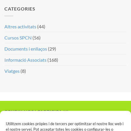
CATEGORIES
Altres activitats
(44)
Cursos SPCN
(56)
Documents i enllaços
(29)
Informació Associats
(168)
Viatges
(8)
CONEIX-NOS I PARTICIPA-HI
Vols associar-te?
Utilitzem cookies pròpies i de tercers per optimitzar el nostre lloc web i
el nostre servei. Pot acceptar totes les cookies o configurar-les o