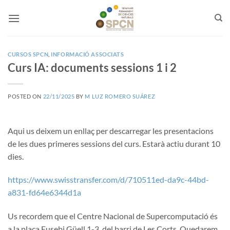
Skip
to
content
CURSOS SPCN
,
INFORMACIÓ ASSOCIATS
Curs IA: documents sessions 1 i 2
POSTED ON
22/11/2025
BY
M LUZ ROMERO SUÁREZ
Aqui us deixem un enllaç per descarregar les presentacions
de les dues primeres sessions del curs. Estarà actiu durant 10
dies.
https://www.swisstransfer.com/d/710511ed-da9c-44bd-
a831-fd64e6344d1a
Us recordem que el Centre Nacional de Supercomputació és
a la plaça Eusebi Güell 1-3, del barri de Les Corts. Quedarem