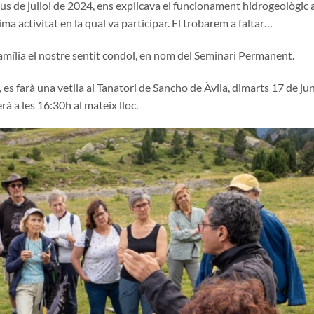
neus de juliol de 2024, ens explicava el funcionament hidrogeològic 
ma activitat en la qual va participar. El trobarem a faltar…
a família el nostre sentit condol, en nom del Seminari Permanent.
es farà una vetlla al Tanatori de Sancho de Àvila, dimarts 17 de jun
à a les 16:30h al mateix lloc.