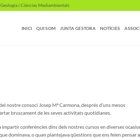
, Geologia i Ciències Mediambientals
INICI
QUI SOM
JUNTA GESTORA
NOTÍCIES
ASSOC
s del nostre consoci Josep Mª Carmona, després d’uns mesos
apartar bruscament de les seves activitats quotidianes.
a impartir conferències dins dels nostres cursos en diverses ocasio
es que dominava, o quan plantejava qüestions que ens feien pensar a