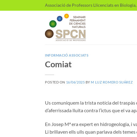
Skip
Associació de Professors Llicenciats en Biologia
to
content
INFORMACIÓ ASSOCIATS
Comiat
POSTED ON
16/06/2025
BY
M LUZ ROMERO SUÁREZ
Us comuniquem la trista notícia del traspà
d’aferrissada lluita contra l’ictus que el va 
En Josep Mª era expert en hidrogeologia, i v
Li brillaven ells ulls quan parlava dels tem